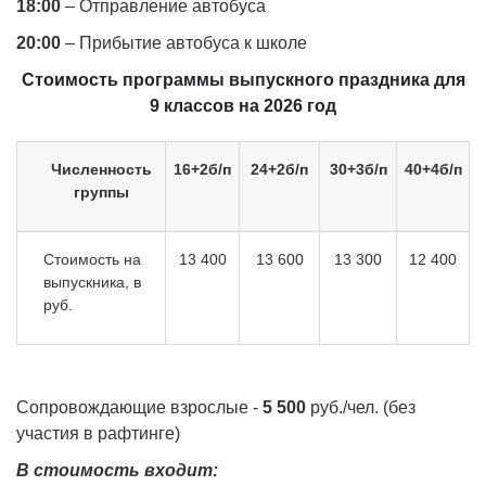
18:00
– Отправление автобуса
20:00
– Прибытие автобуса к школе
Стоимость программы выпускного праздника для
9 классов на 2026 год
Численность
16+2б/п
24+2б/п
30+3б/п
40+4б/п
группы
Стоимость на
13 400
13 600
13 300
12 400
выпускника, в
руб.
Сопровождающие взрослые -
5
5
00
руб./чел. (без
участия в рафтинге)
В стоимость входит: