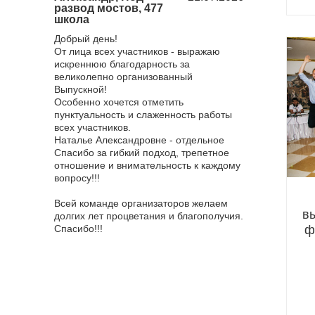
развод мостов, 477
городом, 23
школа
Хочу поблагода
 поездка в
Добрый день!
нас мероприят
ченная к
От лица всех участников - выражаю
все понравило
оездка
искреннюю благодарность за
достаточное, к
й "Золотой
великолепно организованный
взяли с собой
ичем
Выпускной!
и отдельное е
оприятия!
Особенно хочется отметить
оставлю отзыв
р ответил
пунктуальность и слаженность работы
всяких похвал,
а самые
всех участников.
эффектный. О
, всегда
Наталье Александровне - отдельное
ведущую, она 
носились
Спасибо за гибкий подход, трепетное
мероприятия и
вязи
отношение и внимательность к каждому
всем! Фотогра
 все были
вопросу!!!
приятные впеч
было очень ко
няя сказка
Всей команде организаторов желаем
фотографирова
в
то восторг!
долгих лет процветания и благополучия.
сильно меня у
ф
я от короля
Спасибо!!!
смысле, я не о
зале. Мы,
грандиозности,
м ртом всё
рядом не стоял
 Наим
Я благодарна 
 и в
обязательно б
в самом
агентство для 
ворцовой
Еще раз спасиб