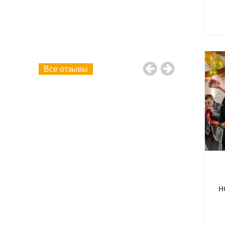
твенно!
рамму!
ие! Желаем
"А" класс,
Все отзывы
н