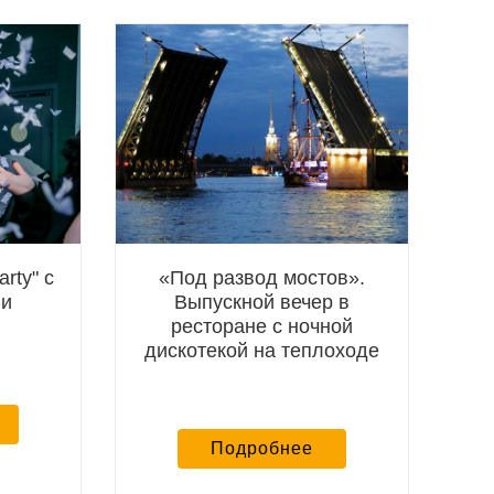
rty" с
«Под развод мостов».
 и
Выпускной вечер в
й
ресторане с ночной
дискотекой на теплоходе
Подробнее