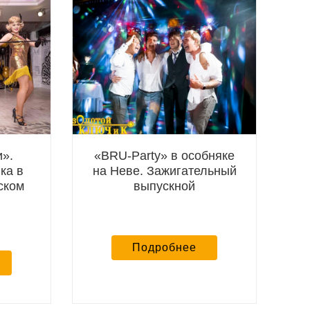
и».
«BRU-Party» в особняке
ка в
на Неве. Зажигательный
ском
выпускной
Подробнее