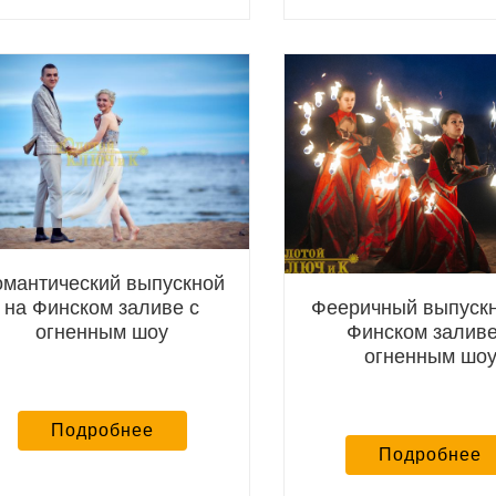
омантический выпускной
Фееричный выпускн
на Финском заливе с
Финском заливе
огненным шоу
огненным шо
Подробнее
Подробнее
екю за
20.07.2026
Елена, Романтика на
20.07.2026
С