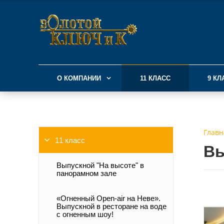
О КОМПАНИИ
11 КЛАСС
9 КЛ
Главн
11 класс
Вы
Выпускной "На высоте" в
панорамном зале
«Огненный Open-air на Неве».
Выпускной в ресторане на воде
с огненным шоу!