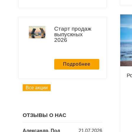
Старт продаж
выпускных
2026
Подробнее
Р
Все акции
ОТЗЫВЫ О НАС
18.12.2025
Александр, Под
21.07.2026
Юлия, Барб