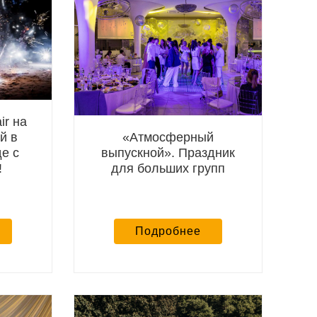
ir на
«Атмосферный
й в
выпускной». Праздник
е с
для больших групп
!
Подробнее