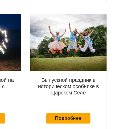
ой на
Выпускной праздник в
 с
историческом особняке в
у
Царском Селе
Подробнее
ветлана,
16.07.2026
Марина, Новый год в