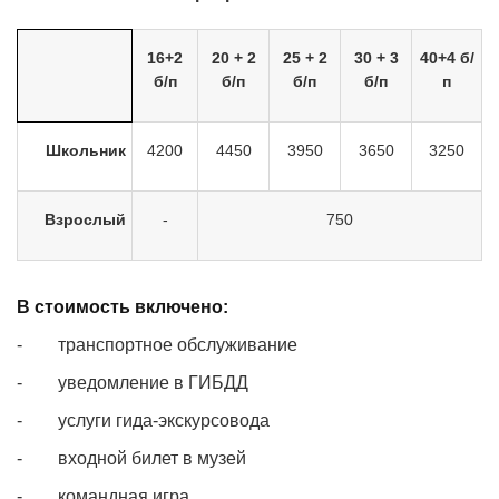
16+2
20 + 2
25 + 2
30 + 3
40+4 б/
б/п
б/п
б/п
б/п
п
Школьник
4200
4450
3950
3650
3250
Взрослый
-
750
В стоимость включено:
- транспортное обслуживание
- уведомление в ГИБДД
- услуги гида-экскурсовода
- входной билет в музей
- командная игра