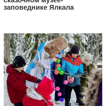
сказочном музее-
заповеднике Ялкала