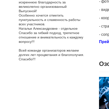
- фо
оездка
искреннюю благодарность за
достаточное, к
й "Золотой
великолепно организованный
взяли с собой
- вид
ичем
Выпускной!
и отдельное е
оприятия!
Особенно хочется отметить
оставлю отзыв
- коо
р ответил
пунктуальность и слаженность работы
всяких похвал,
а самые
всех участников.
эффектный. О
- стр
, всегда
Наталье Александровне - отдельное
ведущую, она 
носились
Спасибо за гибкий подход, трепетное
мероприятия и
- соп
вязи
отношение и внимательность к каждому
всем! Фотогра
 все были
вопросу!!!
Прей
приятные впеч
было очень ко
няя сказка
Всей команде организаторов желаем
фотографирова
то восторг!
долгих лет процветания и благополучия.
сильно меня у
я от короля
Спасибо!!!
смысле, я не о
Оз
зале. Мы,
грандиозности,
м ртом всё
рядом не стоял
 Наим
Я благодарна 
 и в
обязательно б
в самом
агентство для 
ворцовой
Еще раз спасиб
твенно!
рамму!
ие! Желаем
"А" класс,