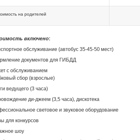
оимость на родителей
оимость включено
:
нспортное обслуживание (автобус 35-45-50 мест)
ормление документов для ГИБДД
нкет с обслуживанием
бковый сбор (взрослые)
уги ведущего (3 часа)
ровождение ди-джеем (3,5 часа), дискотека
офессиональное световое и звуковое оборудование
екю за
20.07.2026
Елена, Романтика на
20.07.2026
С
7 школа
Финском заливе, 478
зы для конкурсов
школа
в
рить за устроенное для
мажное шоу
Спасибо огромное за организацию
О
ие! И детям и взрослым
мероприятия: очень вежливый и
н
сь, меню было