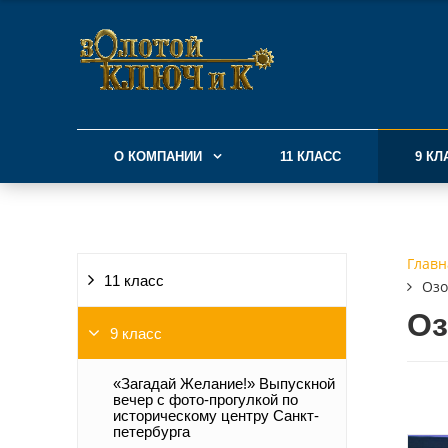
О КОМПАНИИ
11 КЛАСС
9 КЛ
Главн
11 класс
Озо
Оз
9 класс
«Загадай Желание!» Выпускной
вечер с фото-прогулкой по
историческому центру Санкт-
петербурга