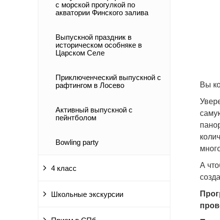
с морской прогулкой по
акватории Финского залива
Выпускной праздник в
историческом особняке в
Царском Селе
Приключенческий выпускной с
Вы к
рафтингом в Лосево
Увере
Активный выпускной с
саму
пейнтболом
пано
колич
Bowling party
много
А чт
4 класс
созда
Прог
Школьные экскурсии
пров