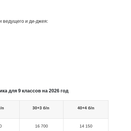
 ведущего и ди-джея:
а для 9 классов на 2026 год
/п
30+3 б/п
40+4 б/п
0
16 700
14 150