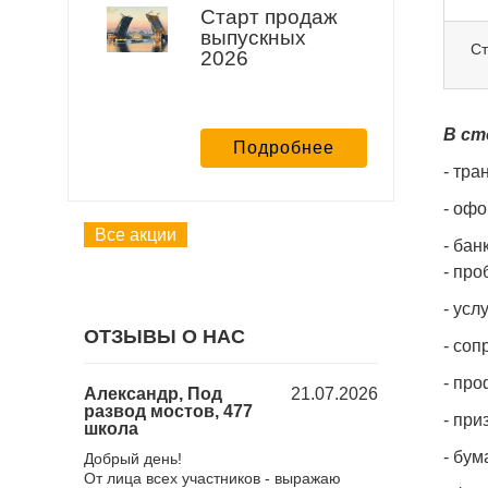
Старт продаж
выпускных
Ст
2026
В ст
Подробнее
- тра
- оф
Все акции
- ба
- про
- усл
ОТЗЫВЫ О НАС
- соп
- пр
18.12.2025
Александр, Под
21.07.2026
Юлия, Барб
развод мостов, 477
городом, 23
- при
школа
Хочу поблагода
- бу
 поездка в
Добрый день!
нас мероприят
ченная к
От лица всех участников - выражаю
все понравило