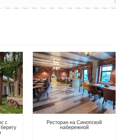
с с
Ресторан на Синопской
 берегу
набережной
а