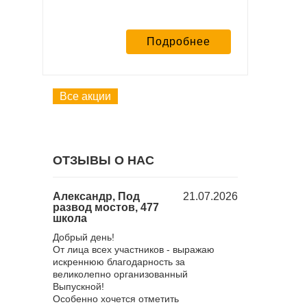
Подробнее
Все акции
ОТЗЫВЫ О НАС
18.12.2025
Александр, Под
21.07.2026
Юлия, Барб
развод мостов, 477
городом, 23
школа
Хочу поблагода
 поездка в
Добрый день!
нас мероприят
ченная к
От лица всех участников - выражаю
все понравило
оездка
искреннюю благодарность за
достаточное, к
й "Золотой
великолепно организованный
взяли с собой
ичем
Выпускной!
и отдельное е
оприятия!
Особенно хочется отметить
оставлю отзыв