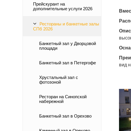
Прейскурант на
дополнительные услуги 2026
Вмес
Расп
Рестораны и банкетные залы
СПб 2026
Опис
высо
Банкетный зал у Дворцовой
Осна
площади
Преи
Банкетный зал в Петергофе
вид 
Хрустальный зал с
фотозоной
Ресторан на Синопской
набережной
Банкетный зал в Орехово
Каминный зал в Орехово