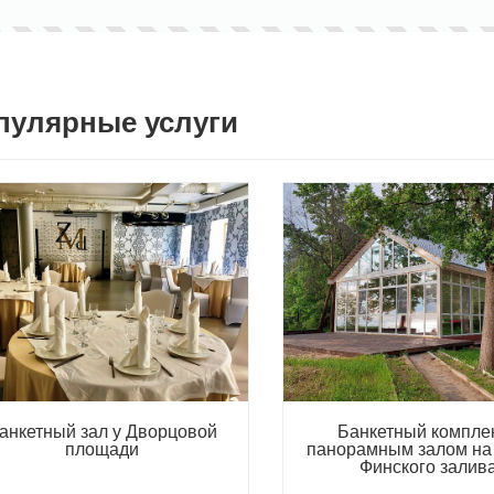
пулярные услуги
анкетный зал у Дворцовой
Банкетный комплек
площади
панорамным залом на
Финского залив