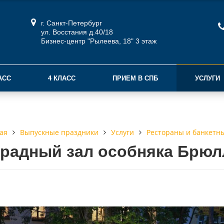
г. Санкт-Петербург
ул. Восстания д.40/18
Бизнес-центр "Рылеева, 18" 3 этаж
АСС
4 КЛАСС
ПРИЕМ В СПБ
УСЛУГИ
Выпускные праздники
Услуги
Рестораны и банкетн
ая
радный зал особняка Брюл