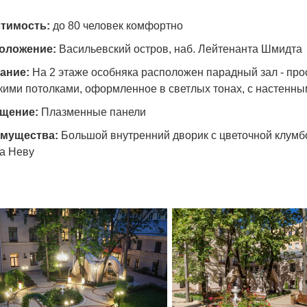
тимость:
до 80 человек комфортно
оложение:
Васильевский остров, наб. Лейтенанта Шмидта
ание:
На 2 этаже особняка расположен парадный зал - пр
кими потолками, оформленное в светлых тонах, с настенн
щение:
Плазменные панели
мущества:
Большой внутренний дворик с цветочной клум
на Неву