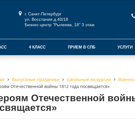
г. Санкт-Петербург
ул. Восстания д.40/18
Бизнес-центр "Рылеева, 18" 3 этаж
АСС
4 КЛАСС
ПРИЕМ В СПБ
УСЛУГИ
Выпускные праздники
Школьные экскурсии
Военно-
ая
роям Отечественной войны 1812 года посвящается»
ероям Отечественной войны
свящается»