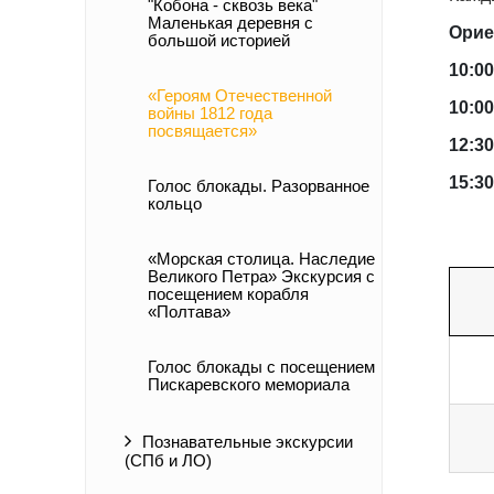
"Кобона - сквозь века"
Маленькая деревня с
Орие
большой историей
10:0
«Героям Отечественной
10:00
войны 1812 года
посвящается»
12:30
15:30
Голос блокады. Разорванное
кольцо
«Морская столица. Наследие
Великого Петра» Экскурсия с
посещением корабля
«Полтава»
Голос блокады с посещением
Пискаревского мемориала
Познавательные экскурсии
(СПб и ЛО)