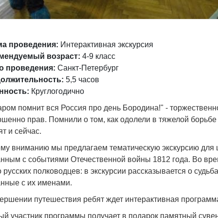
а проведения:
Интерактивная экскурсия
мендуемый возраст:
4-9 класс
о проведения:
Санкт-Петербург
олжительность:
5,5 часов
нность:
Круглогодично
аром помнит вся Россия про день Бородина!" - торжествен
шенно прав. Помнили о том, как одолели в тяжелой борьбе
т и сейчас.
му вниманию мы предлагаем тематическую экскурсию для 
анным с событиями Отечественной войны 1812 года. Во вр
 русских полководцев: в экскурсии рассказывается о судьба
анные с их именами.
вершении путешествия ребят ждет интерактивная программ
ый участник программы получает в подарок памятный суве