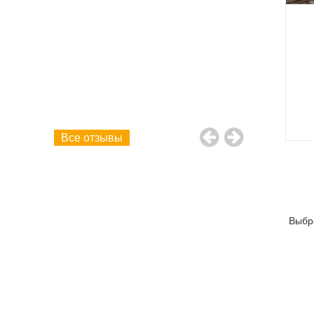
 и в
обязательно б
в самом
агентство для 
ворцовой
Еще раз спасиб
твенно!
рамму!
ие! Желаем
"А" класс,
Все отзывы
Выбр