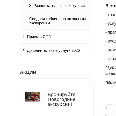
Развлекательные экскурсии
В ст
- тр
Сводная таблица по школьным
экскурсиям
- усл
- про
Прием в СПб
- вхо
- па
Дополнительные услуги 2026
- стр
*Тур
АКЦИИ
каче
*Воз
Бронируйте
Новогодние
экскурсии!