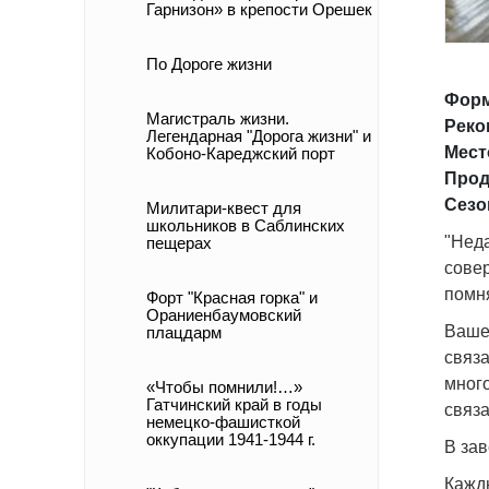
Гарнизон» в крепости Орешек
По Дороге жизни
Форм
Магистраль жизни.
Реко
Легендарная "Дорога жизни" и
Мест
Кобоно-Кареджский порт
Прод
Сезо
Милитари-квест для
школьников в Саблинских
"Нед
пещерах
совер
помня
Форт "Красная горка" и
Ораниенбаумовский
Ваше
плацдарм
связ
много
«Чтобы помнили!…»
Гатчинский край в годы
связ
немецко-фашисткой
оккупации 1941-1944 г.
В за
Кажд