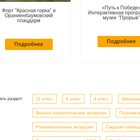
л
уду рекомендовать ваше
«Путь к Победе
С
проведения праздников!
Форт "Красная горка" и
Интерактивная прогр
н
о и всех благ!
Ораниенбаумовский
музее "Прорыв
г
плацдарм
Подробнее
Подробнее
ать раздел:
11 класс
9 класс
4 класс
Школьны
Военно-патриотические экскурсии
Познавате
Развлекательные экскурсии
Сводная таблиц