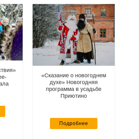
ствия»
«Сказание о новогоднем
ее-
духе» Новогодняя
ала
программа в усадьбе
Приютино
Подробнее