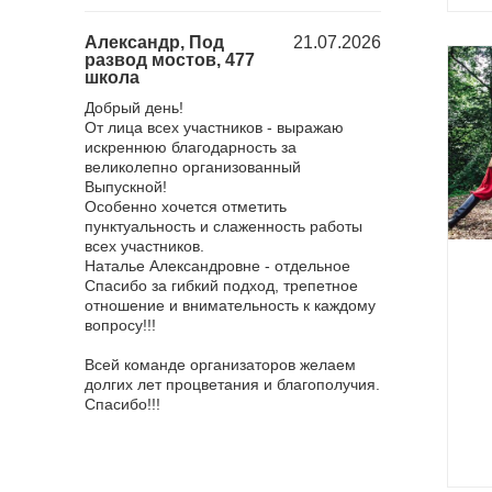
18.12.2025
Александр, Под
21.07.2026
Юлия, Барб
развод мостов, 477
городом, 23
школа
Хочу поблагода
 поездка в
Добрый день!
нас мероприят
ченная к
От лица всех участников - выражаю
все понравило
оездка
искреннюю благодарность за
достаточное, к
й "Золотой
великолепно организованный
взяли с собой
ичем
Выпускной!
и отдельное е
оприятия!
Особенно хочется отметить
оставлю отзыв
р ответил
пунктуальность и слаженность работы
всяких похвал,
а самые
всех участников.
эффектный. О
, всегда
Наталье Александровне - отдельное
ведущую, она 
носились
Спасибо за гибкий подход, трепетное
мероприятия и
вязи
отношение и внимательность к каждому
всем! Фотогра
 все были
вопросу!!!
приятные впеч
было очень ко
няя сказка
Всей команде организаторов желаем
фотографирова
то восторг!
долгих лет процветания и благополучия.
сильно меня у
я от короля
Спасибо!!!
смысле, я не о
зале. Мы,
грандиозности,
м ртом всё
рядом не стоял
 Наим
Я благодарна 
 и в
обязательно б