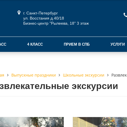
г. Санкт-Петербург
ул. Восстания д.40/18
Бизнес-центр "Рылеева, 18" 3 этаж
АСС
4 КЛАСС
ПРИЕМ В СПБ
УСЛУГИ
Выпускные праздники
Школьные экскурсии
Развлек
ая
звлекательные экскурсии