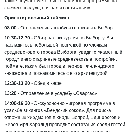
также поучаствуете в интерактивной программе на
свежем воздухе, в играх и состязаниях.
Ориентировочный тайминг:
08:00
- Отправление автобуса от школы в Выборг
10:30-12:30
- Обзорная экскурсия по Выборгу. Вы
насладитесь небольшой прогулкой по улочкам
средневекового города Выборга. увидите «каменный
город» и его старинные средневековые постройки,
поймете, каким был город в период Финляндского
княжества и познакомитесь с его архитектурой
12:30-13:20
- Обед в кафе
13:20
- Отправление в усадьбу «Сваргас»
14:00-16:30
- Экскурсионно –игровая программа в
усадьбе викингов «Вендский сокол». Для поиска
отважных хирдманов в хирды Вепрей, Единорогов и
Беров Ярл Харальд проводит состязания среди гостей,
проверяя их силу и воинские умения (строевые