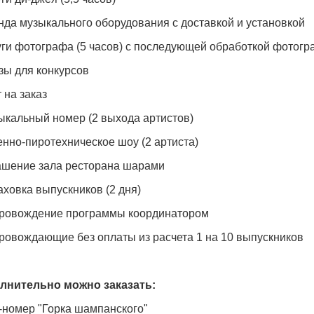
нда музыкального оборудования с доставкой и установкой
уги фотографа (5 часов) с последующей обработкой фотог
зы для конкурсов
т на заказ
ыкальный номер (2 выхода артистов)
енно-пиротехническое шоу (2 артиста)
рашение зала ресторана шарами
аховка выпускников (2 дня)
провождение программы координатором
ровождающие без оплаты из расчета 1 на 10 выпускников
лнительно можно заказать:
-номер "Горка шампанского"
екю за
20.07.2026
Елена, Романтика на
20.07.2026
С