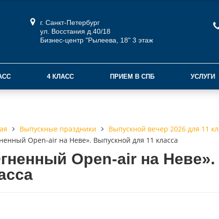
г. Санкт-Петербург
ул. Восстания д.40/18
Бизнес-центр "Рылеева, 18" 3 этаж
АСС
4 КЛАСС
ПРИЕМ В СПБ
УСЛУГИ
Выпускные праздники
Выпускной вечер 2026 для 11 кл
ая
ненный Open-air на Неве». Выпускной для 11 класса
гненный Open-air на Неве».
асса