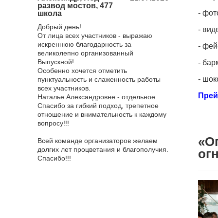
развод мостов, 477
городом, 23
- фо
школа
Хочу поблагода
 поездка в
Добрый день!
нас мероприят
- ви
ченная к
От лица всех участников - выражаю
все понравило
оездка
искреннюю благодарность за
достаточное, к
- фе
й "Золотой
великолепно организованный
взяли с собой
ичем
Выпускной!
- ба
и отдельное е
оприятия!
Особенно хочется отметить
оставлю отзыв
- шо
р ответил
пунктуальность и слаженность работы
всяких похвал,
а самые
всех участников.
эффектный. О
Прей
, всегда
Наталье Александровне - отдельное
ведущую, она 
носились
Спасибо за гибкий подход, трепетное
мероприятия и
вязи
отношение и внимательность к каждому
всем! Фотогра
 все были
вопросу!!!
приятные впеч
было очень ко
«О
няя сказка
Всей команде организаторов желаем
фотографирова
то восторг!
долгих лет процветания и благополучия.
сильно меня у
ог
я от короля
Спасибо!!!
смысле, я не о
зале. Мы,
грандиозности,
м ртом всё
рядом не стоял
 Наим
Я благодарна 
 и в
обязательно б
в самом
агентство для 
ворцовой
Еще раз спасиб