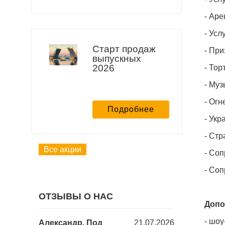
- Аре
- Усл
Старт продаж
- При
выпускных
2026
- Тор
- Муз
- Огн
Подробнее
- Ук
- Стр
Все акции
- Со
- Соп
ОТЗЫВЫ О НАС
Допо
- шоу
18.12.2025
Александр, Под
21.07.2026
Юлия, Барб