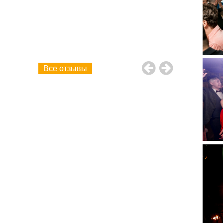
твенно!
рамму!
ие! Желаем
"А" класс,
Все отзывы