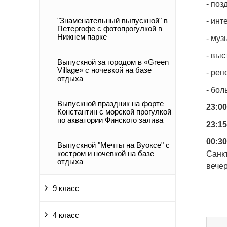
- поз
"Знаменательный выпускной" в
- ин
Петергофе с фотопрогулкой в
Нижнем парке
- му
- вы
Выпускной за городом в «Green
Village» c ночевкой на базе
- ре
отдыха
- бо
Выпускной праздник на форте
23:00
Константин с морской прогулкой
по акватории Финского залива
23:15
00:30
Выпускной "Мечты на Вуоксе" с
костром и ночевкой на базе
Санк
отдыха
вечер
9 класс
4 класс