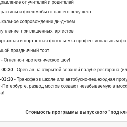
дравление от учителей и родителей
терактивы и флешмобы от нашего ведущего
зыкальное сопровождение ди-джеем
ступление приглашенных артистов
портажная и портретная фотосъемка профессиональным ф
льшой праздничный торт
- Огненно-пиротехническое шоу!
-00:30
- Open-air на открытой верхней палубе ресторана (ил
-03:30
- Трансфер к школе или автобусно-пешеходная прогу
т-Петербурге, развод мостов создают незабываемую атмос
а!
Стоимость программы выпускного "под ключ