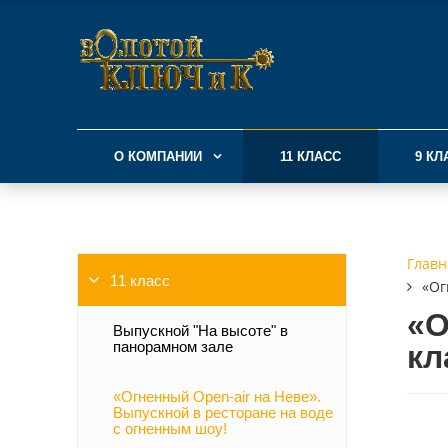
О КОМПАНИИ
11 КЛАСС
9 КЛ
Главн
11 класс
«Ог
«О
Выпускной "На высоте" в
панорамном зале
кл
«Огненный Open-air на Неве».
Выпускной в ресторане на воде
с огненным шоу!