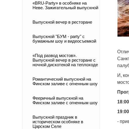
«BRU-Party» в особняке на
Неве. Зажигательный выпускной
Выпускной вечер в ресторане
Выпускной "БУМ - party" с
бумажным шоу и видеосъемкой
Отли
«Под развод мостов».
Санкт
Выпускной вечер в ресторане с
ночной дискотекой на теплоходе
палуб
И, к
Романтический выпускной на
мосто
Финском заливе с огненным шоу
Прог
Фееричный выпускной на
18:00
Финском заливе с огненным шоу
19:00
Выпускной праздник в
- при
историческом особняке в
Царском Селе