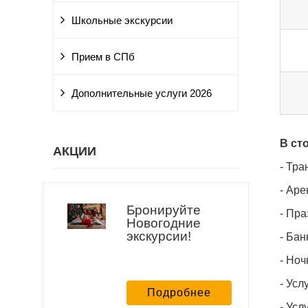
Школьные экскурсии
Прием в СПб
Дополнительные услуги 2026
В ст
АКЦИИ
- Тр
- Аре
Бронируйте
- Пр
Новогодние
экскурсии!
- Бан
- Ноч
- Усл
Подробнее
- Усл