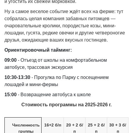
и угостить их свежей морковкой.
Ну а самое веселое событие ждёт всех на ферме: тут
собралась целая компания забавных питомцев —
очаровательные кролики, породистые козы, мини-
лошадки, гусята, редкие овечки и другие четвероногие
друзья, ожидающие ваших вкусных гостинцев.
Ориентировочный тайминг:
09:00
- Отъезд от школы на комфортабельном
автобусе, трассовая экскурсия
10:30-13:30
- Прогулка по Парку с посещением
лошадей и мини-фермы
15:00
- Возвращение автобуса к школе
Стоимость программы на 2025-2026 г.
Численность
16+2 б/п
20 + 2 б/
25 + 2 б/
30 + 3 б/
группы
п
п
п