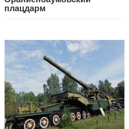
плацдарм