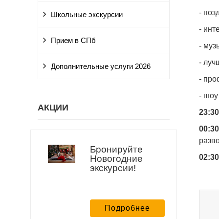
- поз
Школьные экскурсии
- инт
Прием в СПб
- му
- луч
Дополнительные услуги 2026
- пр
- шоу
АКЦИИ
23:3
00:30
разво
Бронируйте
02:30
Новогодние
экскурсии!
Подробнее