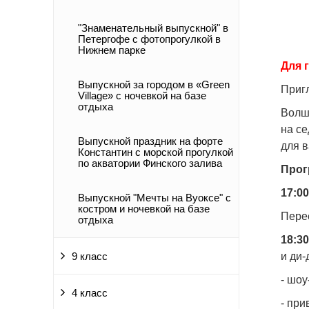
"Знаменательный выпускной" в
Петергофе с фотопрогулкой в
Нижнем парке
Для 
Выпускной за городом в «Green
Приг
Village» c ночевкой на базе
отдыха
Волш
на се
Выпускной праздник на форте
для в
Константин с морской прогулкой
по акватории Финского залива
Прог
17:00
Выпускной "Мечты на Вуоксе" с
костром и ночевкой на базе
Пере
отдыха
18:30
и ди-
9 класс
- шоу
4 класс
- при