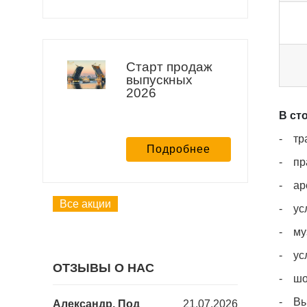
Старт продаж
выпускных
2026
В ст
- тра
Подробнее
- пр
- ар
Все акции
- усл
- му
- усл
ОТЗЫВЫ О НАС
- шо
- Выс
18.12.2025
Александр, Под
21.07.2026
Юлия, Барб