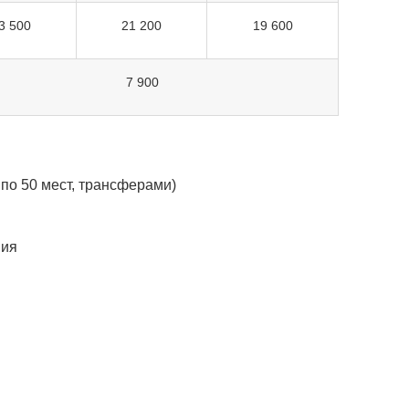
3 500
21 200
19 600
7 900
по 50 мест, трансферами)
ния
ветлана,
16.07.2026
Марина, Новый год в