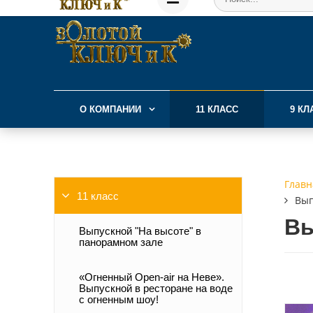
О КОМПАНИИ
11 КЛАСС
9 КЛ
Главн
11 класс
Вып
Вы
Выпускной "На высоте" в
панорамном зале
«Огненный Open-air на Неве».
Выпускной в ресторане на воде
с огненным шоу!