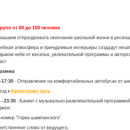
групп от 80 до 150 человек
лашаем отпраздновать окончание школьной жизни в роскош
ебная атмосфера и причудливые интерьеры создадут незаб
дьмом небе от веселья, увлекательной программы и авторс
ас!
рамма
-17:30
- Отправление на комфортабельных автобусах от ш
езд к
банкетному залу
 - 23:30
- Банкет с музыкально-развлекательной программо
джея:
-номер "Горка шампанского"
ветственное слово от ведущего,