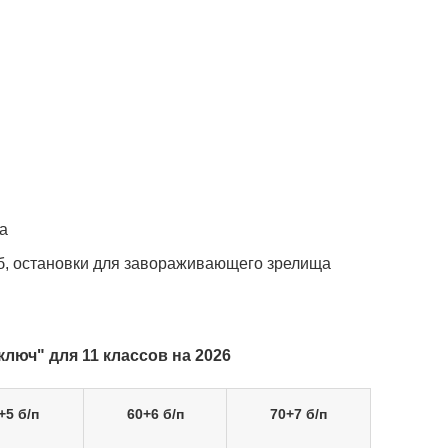
ка
б, остановки для завораживающего зрелища
юч" для 11 классов на 2026
+5 б/п
60+6 б/п
70+7 б/п