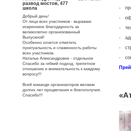
развод мостов, 477
городом, 23
- пр
школа
Хочу поблагода
 поездка в
Добрый день!
нас мероприят
- офо
ченная к
От лица всех участников - выражаю
все понравило
оездка
искреннюю благодарность за
достаточное, к
- те
й "Золотой
великолепно организованный
взяли с собой
ичем
Выпускной!
- ад
и отдельное е
оприятия!
Особенно хочется отметить
оставлю отзыв
- стр
р ответил
пунктуальность и слаженность работы
всяких похвал,
а самые
всех участников.
эффектный. О
- со
, всегда
Наталье Александровне - отдельное
ведущую, она 
носились
Спасибо за гибкий подход, трепетное
мероприятия и
Прей
вязи
отношение и внимательность к каждому
всем! Фотогра
 все были
вопросу!!!
приятные впеч
было очень ко
няя сказка
Всей команде организаторов желаем
фотографирова
то восторг!
долгих лет процветания и благополучия.
сильно меня у
«А
я от короля
Спасибо!!!
смысле, я не о
зале. Мы,
грандиозности,
м ртом всё
рядом не стоял
 Наим
Я благодарна 
 и в
обязательно б
в самом
агентство для 
ворцовой
Еще раз спасиб