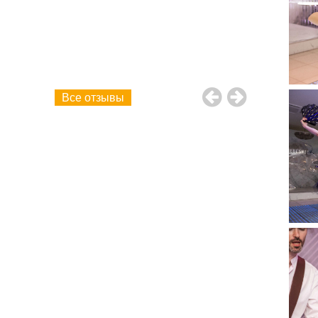
твенно!
рамму!
ие! Желаем
"А" класс,
Все отзывы