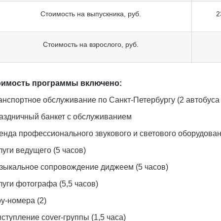
Стоимость на выпускника, руб.
2
Стоимость на взрослого, руб.
оимость программы включено:
нспортное обслуживание по Санкт-Петербургу (2 автобуса 
аздничный банкет с обслуживанием
енда профессионального звукового и светового оборудова
уги ведущего (5 часов)
зыкальное сопровождение диджеем (5 часов)
уги фотографа (5,5 часов)
у-номера (2)
тупление cover-группы (1,5 часа)
екю за
20.07.2026
Елена, Романтика на
20.07.2026
С