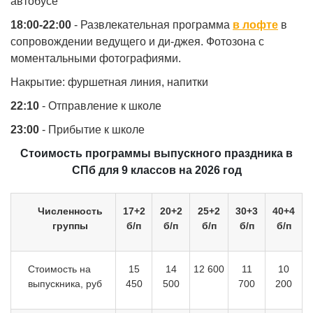
автобусе
18:00-22:00
- Развлекательная программа
в лофте
в
сопровождении ведущего и ди-джея. Фотозона с
моментальными фотографиями.
Накрытие: фуршетная линия, напитки
22:10
- Отправление к школе
23:00
- Прибытие к школе
Стоимость программы выпускного праздника в
СПб для 9 классов на 2026 год
Численность
17+2
20+2
25+2
30+3
40+4
группы
б/п
б/п
б/п
б/п
б/п
Стоимость на
15
14
12 600
11
10
выпускника, руб
450
500
700
200