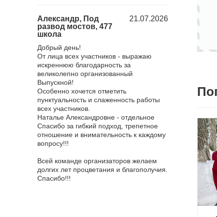
18.12.2025
Александр, Под
21.07.2026
Юлия, Барб
развод мостов, 477
городом, 23
школа
Хочу поблагода
 поездка в
Добрый день!
нас мероприят
ченная к
От лица всех участников - выражаю
все понравило
оездка
искреннюю благодарность за
достаточное, к
й "Золотой
великолепно организованный
взяли с собой
ичем
Выпускной!
и отдельное е
По
оприятия!
Особенно хочется отметить
оставлю отзыв
р ответил
пунктуальность и слаженность работы
всяких похвал,
а самые
всех участников.
эффектный. О
, всегда
Наталье Александровне - отдельное
ведущую, она 
носились
Спасибо за гибкий подход, трепетное
мероприятия и
вязи
отношение и внимательность к каждому
всем! Фотогра
 все были
вопросу!!!
приятные впеч
было очень ко
няя сказка
Всей команде организаторов желаем
фотографирова
то восторг!
долгих лет процветания и благополучия.
сильно меня у
я от короля
Спасибо!!!
смысле, я не о
зале. Мы,
грандиозности,
м ртом всё
рядом не стоял
 Наим
Я благодарна 
 и в
обязательно б