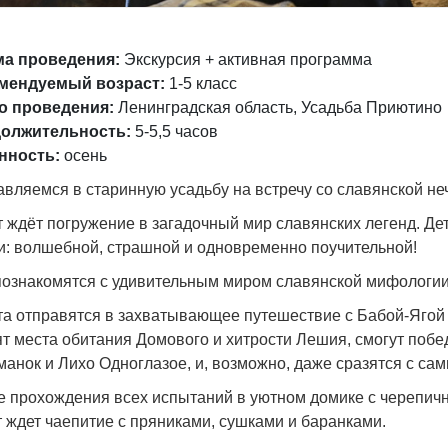
а проведения:
Экскурсия + активная программа
мендуемый возраст:
1-5 класс
о проведения:
Ленинградская область, Усадьба Приютино
олжительность:
5-5,5 часов
нность:
осень
вляемся в старинную усадьбу на встречу со славянской не
 ждёт погружение в загадочный мир славянских легенд. Де
и: волшебной, страшной и одновременно поучительной!
познакомятся с удивительным миром славянской мифологии
та отправятся в захватывающее путешествие с Бабой-Ягой 
т места обитания Домового и хитрости Лешия, смогут побе
манок и Лихо Одноглазое, и, возможно, даже сразятся с с
е прохождения всех испытаний в уютном домике с черепи
 ждет чаепитие с пряниками, сушками и баранками.