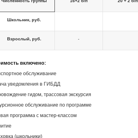
Численность группы
16+2 б/п
20 + 2 б/п
Школьник, руб.
Взрослый, руб.
-
оимость включено:
анспортное обслуживание
дача уведомления в ГИБДД
ровождение гидом, трассовая экскурсия
скурсионное обслуживание по программе
овая программа с мастер-классом
питие
аховка (школьники)