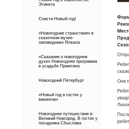
Этикета
Форм
Спасти Новый год!
Реко
Мест
«Новогодние странствия» в
сказочном музее-
Прод
заповеднике Ялкала
Сезо
Отпра
«Сказание о новогоднем
духе» Новогодняя программа
Ребят
в усадьбе Приютино
сказк
Новогодний Петербург
Они 
Ребя
«Новый год в гостях у
увидя
викингов»
Лихо
Новогоднее путешествие в
Посл
Великий Новгород. В гостях у
ребят
посадника Сбыслава