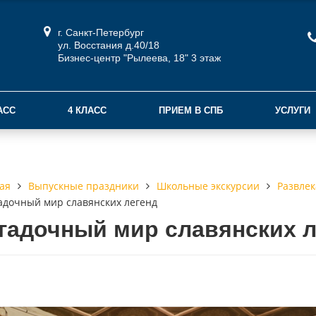
г. Санкт-Петербург
ул. Восстания д.40/18
Бизнес-центр "Рылеева, 18" 3 этаж
АСС
4 КЛАСС
ПРИЕМ В СПБ
УСЛУГИ
Выпускные праздники
Школьные экскурсии
Развлек
ая
адочный мир славянских легенд
гадочный мир славянских л