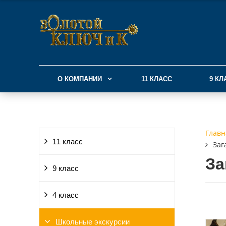
О КОМПАНИИ
11 КЛАСС
9 КЛ
Главн
11 класс
Заг
За
9 класс
4 класс
Школьные экскурсии