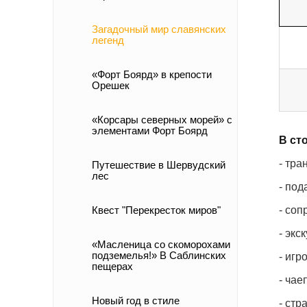
Загадочный мир славянских
легенд
«Форт Боярд» в крепости
Орешек
«Корсары северных морей» с
элементами Форт Боярд
В ст
- тр
Путешествие в Шервудский
лес
- по
- соп
Квест "Перекресток миров"
- эк
«Масленица со скоморохами
подземелья!» В Саблинских
- игр
пещерах
- чае
Новый год в стиле
- стр