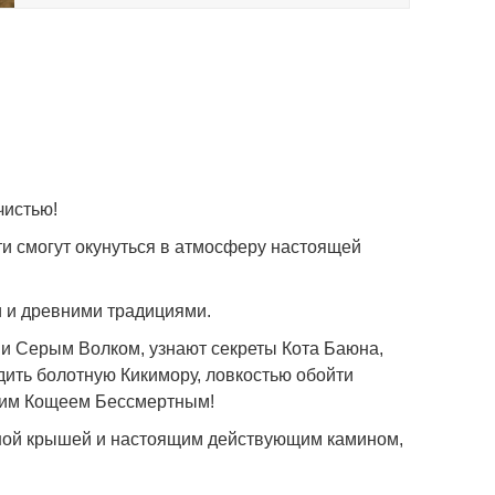
чистью!
ти смогут окунуться в атмосферу настоящей
 и древними традициями.
и Серым Волком, узнают секреты Кота Баюна,
дить болотную Кикимору, ловкостью обойти
амим Кощеем Бессмертным!
чной крышей и настоящим действующим камином,